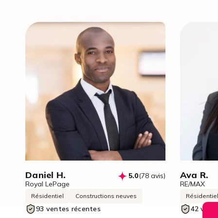
Daniel H.
Ava R.
5.0
(78 avis)
Royal LePage
RE/MAX
Résidentiel
Constructions neuves
Résidentie
93 ventes récentes
42 vent