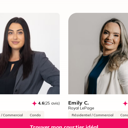
Emily C.
4.6
(25 avis)
Royal LePage
l / Commercial
Condo
Résidentiel / Commercial
Con
es récentes
72 ventes récentes
Trouver mon courtier idéal