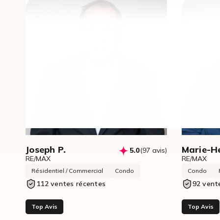
Joseph P.
Marie-Hé
5.0
(97 avis)
RE/MAX
RE/MAX
Résidentiel / Commercial
Condo
Condo
112 ventes récentes
92 vent
Top Avis
Top Avis