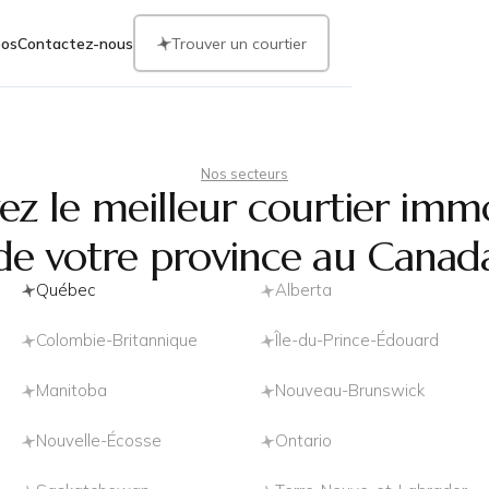
pos
Contactez-nous
Trouver un courtier
Nos secteurs
ez le meilleur courtier immo
de votre province au Canad
Québec
Alberta
Colombie-Britannique
Île-du-Prince-Édouard
Manitoba
Nouveau-Brunswick
Nouvelle-Écosse
Ontario