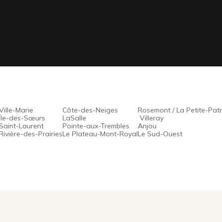
Ville-Marie
Côte-des-Neiges
Rosemont / La Petite-Patr
Île-des-Sœurs
LaSalle
Villeray
Saint-Laurent
Pointe-aux-Trembles
Anjou
Rivière-des-Prairies
Le Plateau-Mont-Royal
Le Sud-Ouest