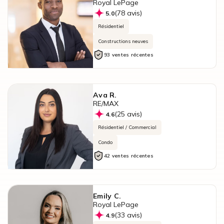
Royal LePage
(78 avis)
5.0
Résidentiel
Constructions neuves
93 ventes récentes
Ava R.
RE/MAX
(25 avis)
4.6
Résidentiel / Commercial
Condo
42 ventes récentes
Emily C.
Royal LePage
(33 avis)
4.9