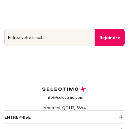
Rejoignez le cercle
Accédez aux conseils, stratégies et opportunités que seuls les
meilleurs vendeurs et acheteurs connaissent. Un email par
semaine, réservé aux membres.
info@selectimo.com
Montréal, QC H2J 3W4
ENTREPRISE