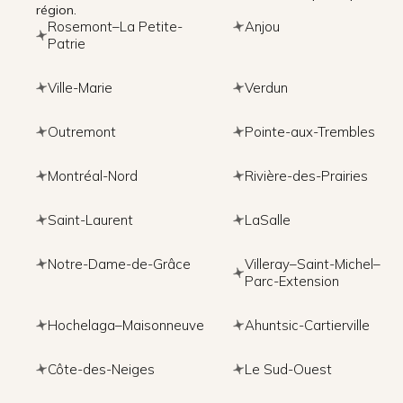
région.
Rosemont–La Petite-
Anjou
Patrie
Ville-Marie
Verdun
Outremont
Pointe-aux-Trembles
Montréal-Nord
Rivière-des-Prairies
Saint-Laurent
LaSalle
Notre-Dame-de-Grâce
Villeray–Saint-Michel–
Parc-Extension
Hochelaga–Maisonneuve
Ahuntsic-Cartierville
Côte-des-Neiges
Le Sud-Ouest