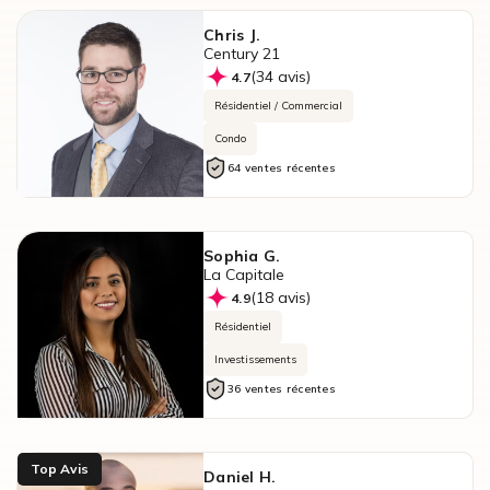
Chris J.
Century 21
(34 avis)
4.7
Résidentiel / Commercial
Condo
64 ventes récentes
Sophia G.
La Capitale
(18 avis)
4.9
Résidentiel
Investissements
36 ventes récentes
Top Avis
Daniel H.