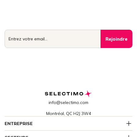
Rejoignez le cercle
Accédez aux conseils, stratégies et opportunités que seuls les
meilleurs vendeurs et acheteurs connaissent. Un email par
semaine, réservé aux membres.
info@selectimo.com
Montréal, QC H2J 3W4
ENTREPRISE