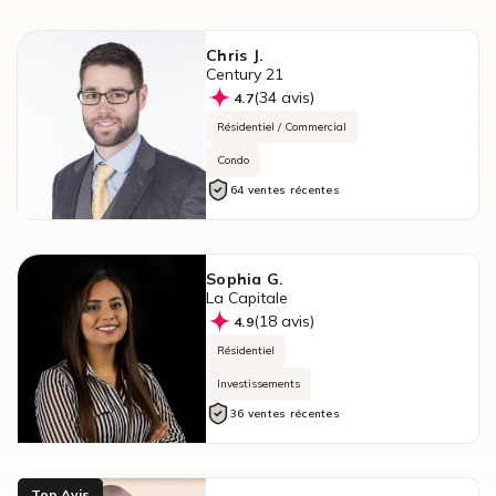
Chris J.
Century 21
(34 avis)
4.7
Résidentiel / Commercial
Condo
64 ventes récentes
Sophia G.
La Capitale
(18 avis)
4.9
Résidentiel
Investissements
36 ventes récentes
Top Avis