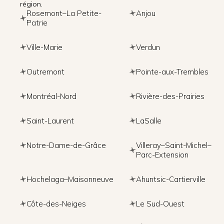
région.
Rosemont–La Petite-
Anjou
Patrie
Ville-Marie
Verdun
Outremont
Pointe-aux-Trembles
Montréal-Nord
Rivière-des-Prairies
Saint-Laurent
LaSalle
Notre-Dame-de-Grâce
Villeray–Saint-Michel–
Parc-Extension
Hochelaga–Maisonneuve
Ahuntsic-Cartierville
Côte-des-Neiges
Le Sud-Ouest