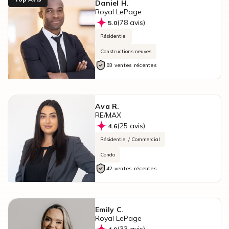
Daniel H.
Royal LePage
(78 avis)
5.0
Résidentiel
Constructions neuves
93 ventes récentes
Ava R.
RE/MAX
(25 avis)
4.6
Résidentiel / Commercial
Condo
42 ventes récentes
Emily C.
Royal LePage