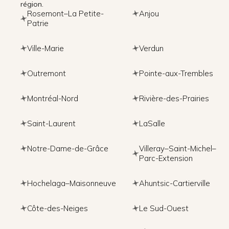
région.
Rosemont–La Petite-
Anjou
Patrie
Ville-Marie
Verdun
Outremont
Pointe-aux-Trembles
Montréal-Nord
Rivière-des-Prairies
Saint-Laurent
LaSalle
Notre-Dame-de-Grâce
Villeray–Saint-Michel–
Parc-Extension
Hochelaga–Maisonneuve
Ahuntsic-Cartierville
Côte-des-Neiges
Le Sud-Ouest