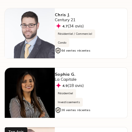
Chris J.
Century 21
(34 avis)
4.7
Résidentiel / Commercial
Condo
64 ventes récentes
Sophia G.
La Capitale
(18 avis)
4.9
Résidentiel
Investissements
36 ventes récentes
Top Avis