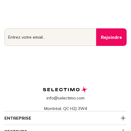
Rejoignez le cercle
Accédez aux conseils, stratégies et opportunités que seuls les
meilleurs vendeurs et acheteurs connaissent. Un email par
semaine, réservé aux membres.
info@selectimo.com
Montréal, QC H2J 3W4
ENTREPRISE