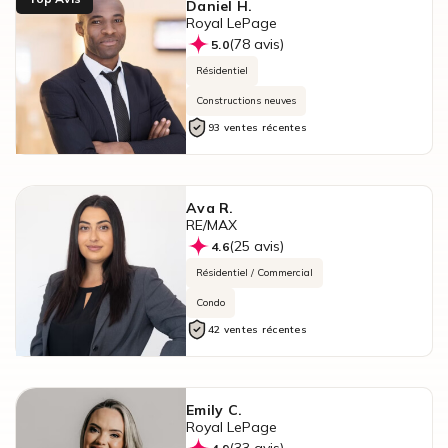
Daniel H.
Royal LePage
(78 avis)
5.0
Résidentiel
Constructions neuves
93 ventes récentes
Ava R.
RE/MAX
(25 avis)
4.6
Résidentiel / Commercial
Condo
42 ventes récentes
Emily C.
Royal LePage