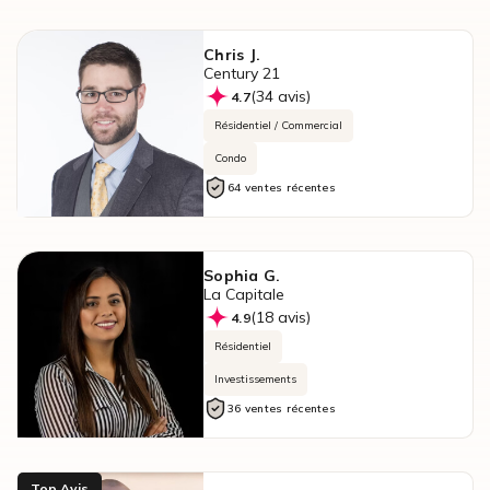
Chris J.
Century 21
(34 avis)
4.7
Résidentiel / Commercial
Condo
64 ventes récentes
Sophia G.
La Capitale
(18 avis)
4.9
Résidentiel
Investissements
36 ventes récentes
Top Avis