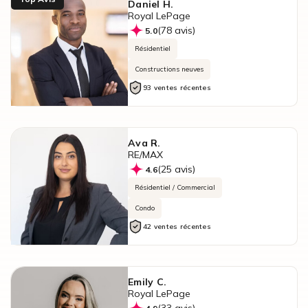
Daniel H.
Royal LePage
(78 avis)
5.0
Résidentiel
Constructions neuves
93 ventes récentes
Ava R.
RE/MAX
(25 avis)
4.6
Résidentiel / Commercial
Condo
42 ventes récentes
Emily C.
Royal LePage