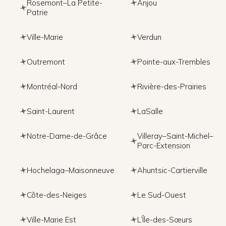
Rosemont–La Petite-
Anjou
Patrie
Ville-Marie
Verdun
Outremont
Pointe-aux-Trembles
Montréal-Nord
Rivière-des-Prairies
Saint-Laurent
LaSalle
Notre-Dame-de-Grâce
Villeray–Saint-Michel–
Parc-Extension
Hochelaga–Maisonneuve
Ahuntsic-Cartierville
Côte-des-Neiges
Le Sud-Ouest
Ville-Marie Est
L’Île-des-Sœurs