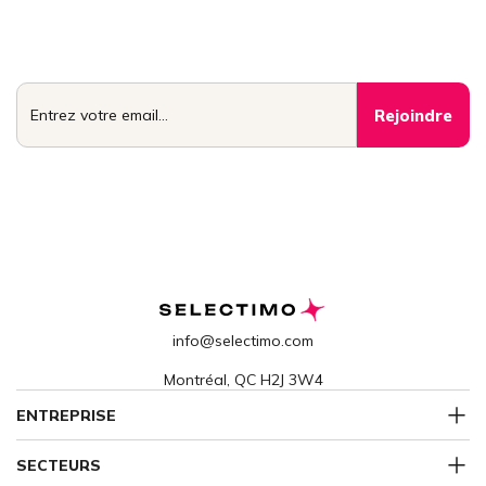
Rejoignez le cercle
Accédez aux conseils, stratégies et opportunités que seuls les
meilleurs vendeurs et acheteurs connaissent. Un email par
semaine, réservé aux membres.
info@selectimo.com
Montréal, QC H2J 3W4
ENTREPRISE
SECTEURS