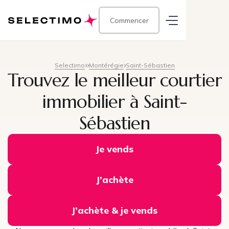
Commencer
Selectimo
Montérégie
Saint-Sébastien
Trouvez le meilleur courtier
immobilier à Saint-
Sébastien
Je vends
J’achète
J’achète & je vends