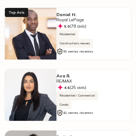
Top Avis
Daniel H.
Royal LePage
(78 avis)
5.0
Résidentiel
Constructions neuves
93 ventes récentes
Ava R.
RE/MAX
(25 avis)
4.6
Résidentiel / Commercial
Condo
42 ventes récentes